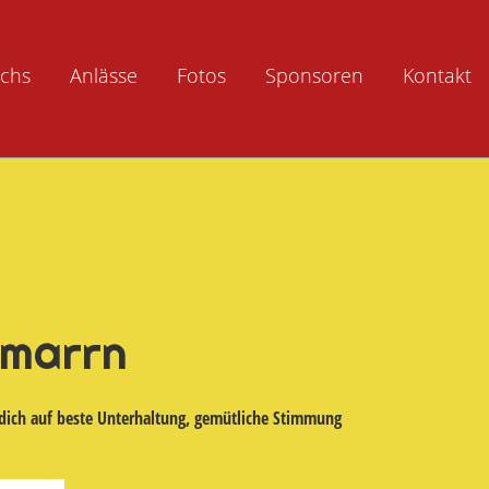
chs
Anlässe
Fotos
Sponsoren
Kontakt
hmarrn
dich auf beste Unterhaltung, gemütliche Stimmung