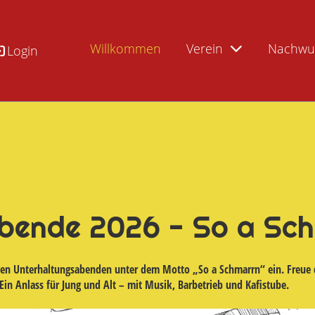
Willkommen
Verein
Nachwu
Login
bende 2026 - So a Sc
bten Unterhaltungsabenden unter dem Motto „So a Schmarrn“ ein. Freue 
in Anlass für Jung und Alt – mit Musik, Barbetrieb und Kafistube.