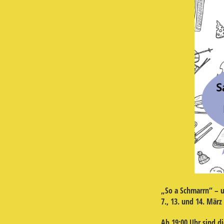
„So a Schmarrn“ – u
7., 13. und 14. Mär
Ab 19:00 Uhr sind d