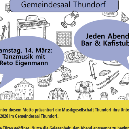
nter diesem Motto präsentiert die
Musikgesellschaft Thundorf
ihre Unt
z 2026 im
Gemeindesaal Thundorf
.
ie Türen geöffnet. Nutze die Gelegenheit, den Abend entspannt zu begin