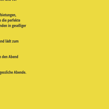
rbietungen,
 die perfekte
nden in geselliger
und lädt zum
um den Abend
gessliche Abende.