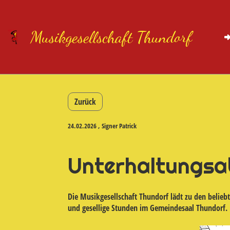
Musikgesellschaft Thundorf
Zurück
24.02.2026
, Signer Patrick
Unterhaltungsa
Die Musikgesellschaft Thundorf lädt zu den belie
und gesellige Stunden im Gemeindesaal Thundorf. E