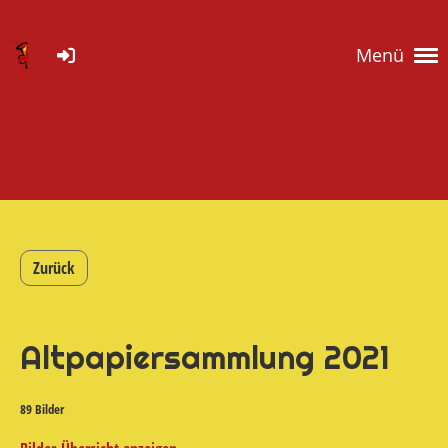
Menü
Zurück
Altpapiersammlung 2021
89 Bilder