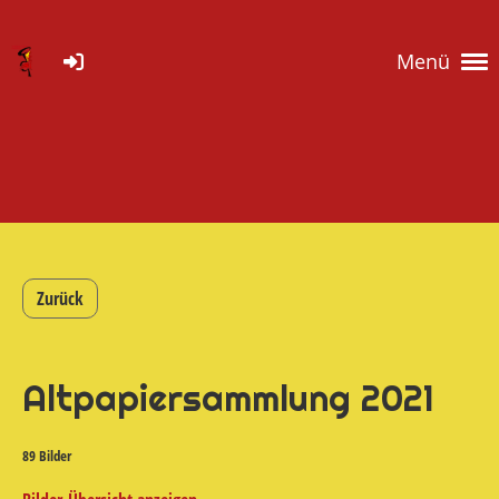
Menü
Zurück
Altpapiersammlung 2021
89 Bilder