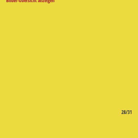
Bilder-Übersicht anzeigen
/31
28/31