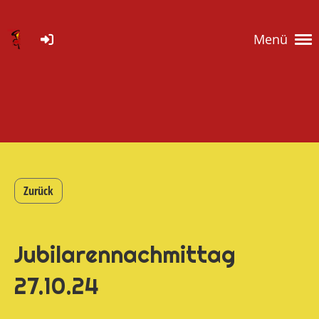
Menü
Zurück
Jubilarennachmittag
27.10.24