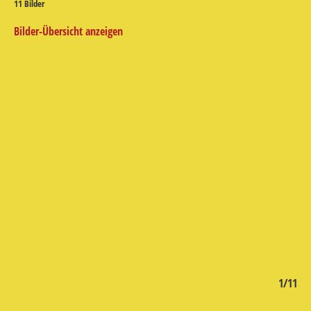
11 Bilder
Bilder-Übersicht anzeigen
/11
1/11