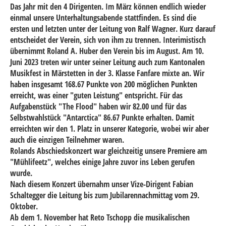
Das Jahr mit den 4 Dirigenten. Im März können endlich wieder
einmal unsere Unterhaltungsabende stattfinden. Es sind die
ersten und letzten unter der Leitung von Ralf Wagner. Kurz darauf
entscheidet der Verein, sich von ihm zu trennen. Interimistisch
übernimmt Roland A. Huber den Verein bis im August. Am 10.
Juni 2023 treten wir unter seiner Leitung auch zum Kantonalen
Musikfest in Märstetten in der 3. Klasse Fanfare mixte an. Wir
haben insgesamt
168.67 Punkte
von 200 möglichen Punkten
erreicht, was einer "guten Leistung" entspricht. Für das
Aufgabenstück "The Flood" haben wir
82.00
und für das
Selbstwahlstück "Antarctica"
86.67 Punkte
erhalten. Damit
erreichten wir den 1. Platz in unserer Kategorie, wobei wir aber
auch die einzigen Teilnehmer waren.
Rolands Abschiedskonzert war gleichzeitig unsere Premiere am
"Mühlifeetz", welches einige Jahre zuvor ins Leben gerufen
wurde.
Nach diesem Konzert übernahm unser Vize-Dirigent Fabian
Schaltegger die Leitung bis zum Jubilarennachmittag vom 29.
Oktober.
Ab dem 1. November hat Reto Tschopp die musikalischen